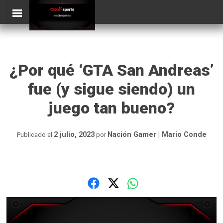
Skip
ClaroSports
Más Claro que nunca
to
content
¿Por qué ‘GTA San Andreas’
fue (y sigue siendo) un
juego tan bueno?
2 julio, 2023
Nación Gamer | Mario Conde
Publicado el
por