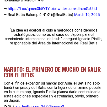
homenaje a Naruto! 🌀💚
➡
https://t.co/qmec3h5YTY
pic.twitter.com/dIrxmGaUhU
— Real Betis Balompié 🌴💚 (@RealBetis)
March 19, 2025
“La idea es acercar al club a mercados considerados
estratégicos, como es el caso de Japón, para el
crecimiento internacional del club”, aseguró Ignacio Pinilla,
responsable del Área de Internacional del Real Betis
NARUTO: EL PRIMERO DE MUCHO EN SALIR
CON EL BETIS
Con el fin de expandir su marcar por Asía, el Betis no solo
tendrá un jersey del Betis con la figura de un anime popular
en la cultura pop, Ignacio Pinilla planea darle continuidad a
estas ediciones especiales y estrenarlas, obvio, primero
en Japón.
🌀💚🗼
pic.twitter.com/Mi0Ghpcwp0