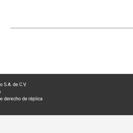
 S.A. de C.V.
s
 derecho de réplica