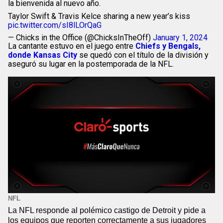
la bienvenida al nuevo año.
Taylor Swift & Travis Kelce sharing a new year’s kiss
pic.twitter.com/sI8lLOrQaG
— Chicks in the Office (@ChicksInTheOff)
January 1, 2024
La cantante estuvo en el juego entre
Chiefs y Bengals,
donde Kansas City
se quedó con el título de la división y
aseguró su lugar en la postemporada de la NFL.
NFL
La NFL responde al polémico castigo de Detroit y pide a
los equipos que reporten correctamente a sus jugadores