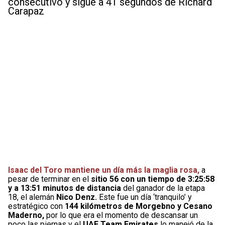
consecutivo y sigue a 41 segundos de Richard
Carapaz
Isaac del Toro mantiene un día más la maglia rosa,
a
pesar de terminar en el
sitio 56 con un tiempo de 3:25:58
y a 13:51 minutos de distancia
del ganador de la etapa
18, el alemán
Nico Denz.
Este fue un día ‘tranquilo’ y
estratégico con
144 kilómetros de Morgebno y Cesano
Maderno,
por lo que era el momento de descansar un
poco las piernas y el
UAE Team Emirates
lo manejó de la