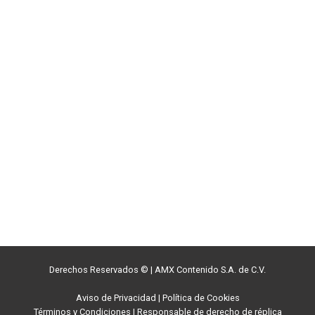
Derechos Reservados ©
|
AMX Contenido S.A. de C.V.
Aviso de Privacidad
|
Política de Cookies
Términos y Condiciones
|
Responsable de derecho de réplica