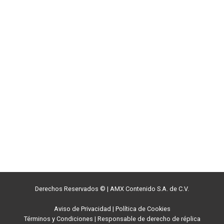
Derechos Reservados ©
|
AMX Contenido S.A. de C.V.
Aviso de Privacidad
|
Política de Cookies
Términos y Condiciones
|
Responsable de derecho de réplica