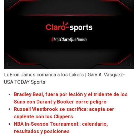
LeBron James comanda a los Lakers | Gary A. Vasquez-
USA TODAY Sports
Bradley Beal, fuera por lesión y el tridente de los
Suns con Durant y Booker corre peligro
Russell Westbrook se sacrifica: acepta ser
suplente con los Clippers
NBA In-Season Tournament:: calendario,
resultados y posiciones