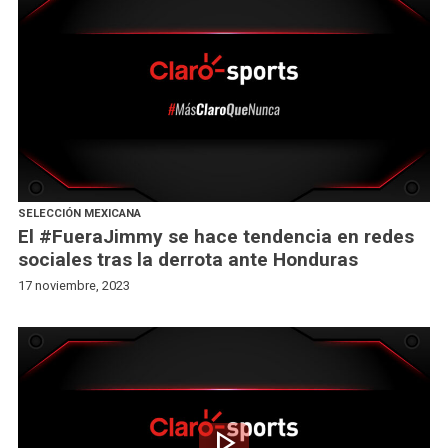
SELECCIÓN MEXICANA
El #FueraJimmy se hace tendencia en redes
sociales tras la derrota ante Honduras
17 noviembre, 2023
play_arrow