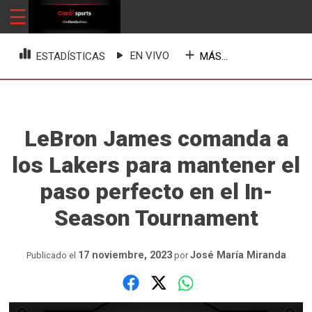
Skip
☰
ClaroSports
Más Claro que nunca
to
content
EN VIVO
MÁS...
ESTADÍSTICAS
LeBron James comanda a
los Lakers para mantener el
paso perfecto en el In-
Season Tournament
17 noviembre, 2023
José María Miranda
Publicado el
por