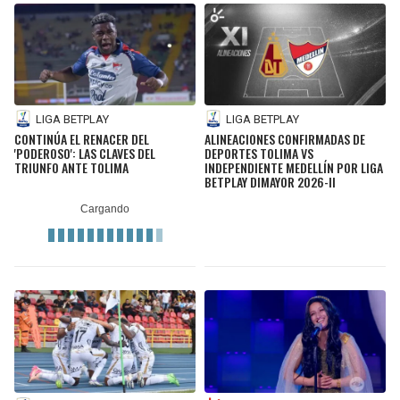
LIGA BETPLAY
LIGA BETPLAY
CONTINÚA EL RENACER DEL
ALINEACIONES CONFIRMADAS DE
'PODEROSO': LAS CLAVES DEL
DEPORTES TOLIMA VS
TRIUNFO ANTE TOLIMA
INDEPENDIENTE MEDELLÍN POR LIGA
BETPLAY DIMAYOR 2026-II