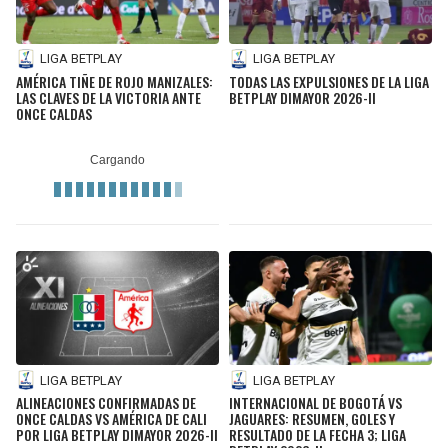
LIGA BETPLAY
LIGA BETPLAY
AMÉRICA TIÑE DE ROJO MANIZALES:
TODAS LAS EXPULSIONES DE LA LIGA
LAS CLAVES DE LA VICTORIA ANTE
BETPLAY DIMAYOR 2026-II
ONCE CALDAS
LIGA BETPLAY
LIGA BETPLAY
ALINEACIONES CONFIRMADAS DE
INTERNACIONAL DE BOGOTÁ VS
ONCE CALDAS VS AMÉRICA DE CALI
JAGUARES: RESUMEN, GOLES Y
POR LIGA BETPLAY DIMAYOR 2026-II
RESULTADO DE LA FECHA 3; LIGA