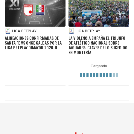
LIGA BETPLAY
LIGA BETPLAY
ALINEACIONES CONFIRMADAS DE
LA VIOLENCIA EMPAÑA EL TRIUNFO
SANTA FE VS ONCE CALDAS POR LA
DE ATLÉTICO NACIONAL SOBRE
LIGA BETPLAY DIMAYOR 2026-II
JAGUARES: CLAVES DE LO SUCEDIDO
EN MONTERÍA