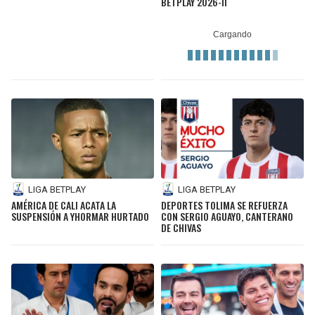
BETPLAY 2026-II
LIGA BETPLAY
LIGA BETPLAY
AMÉRICA DE CALI ACATA LA
DEPORTES TOLIMA SE REFUERZA
SUSPENSIÓN A YHORMAR HURTADO
CON SERGIO AGUAYO, CANTERANO
DE CHIVAS