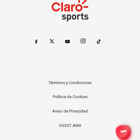
Términos y Condiciones
Política de Cookies
Aviso de Privacidad
SGSST AMX