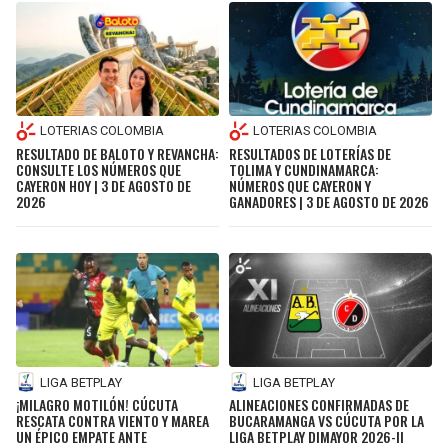
LOTERIAS COLOMBIA
LOTERIAS COLOMBIA
RESULTADO DE BALOTO Y REVANCHA:
RESULTADOS DE LOTERÍAS DE
CONSULTE LOS NÚMEROS QUE
TOLIMA Y CUNDINAMARCA:
CAYERON HOY | 3 DE AGOSTO DE
NÚMEROS QUE CAYERON Y
2026
GANADORES | 3 DE AGOSTO DE 2026
LIGA BETPLAY
LIGA BETPLAY
¡MILAGRO MOTILÓN! CÚCUTA
ALINEACIONES CONFIRMADAS DE
RESCATA CONTRA VIENTO Y MAREA
BUCARAMANGA VS CÚCUTA POR LA
UN ÉPICO EMPATE ANTE
LIGA BETPLAY DIMAYOR 2026-II