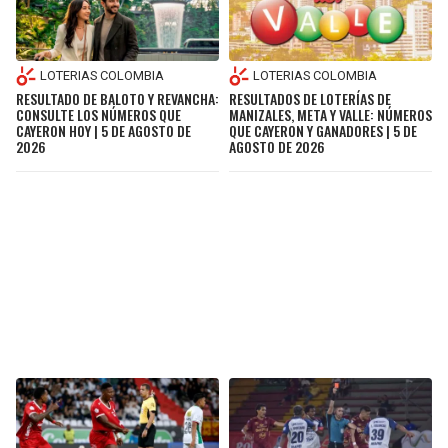
LOTERIAS COLOMBIA
LOTERIAS COLOMBIA
RESULTADO DE BALOTO Y REVANCHA:
RESULTADOS DE LOTERÍAS DE
CONSULTE LOS NÚMEROS QUE
MANIZALES, META Y VALLE: NÚMEROS
CAYERON HOY | 5 DE AGOSTO DE
QUE CAYERON Y GANADORES | 5 DE
2026
AGOSTO DE 2026