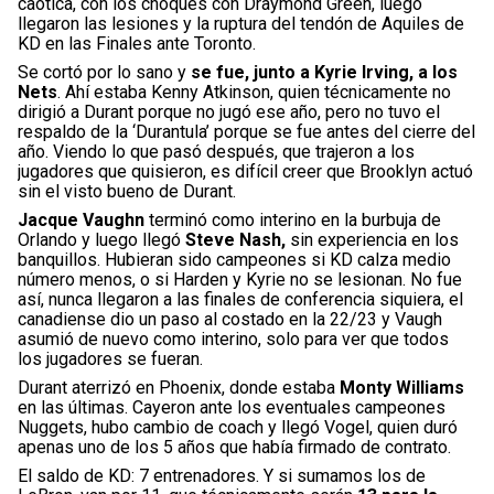
caótica, con los choques con Draymond Green, luego
llegaron las lesiones y la ruptura del tendón de Aquiles de
KD en las Finales ante Toronto.
Se cortó por lo sano y
se fue, junto a Kyrie Irving, a los
Nets
. Ahí estaba Kenny Atkinson, quien técnicamente no
dirigió a Durant porque no jugó ese año, pero no tuvo el
respaldo de la ‘Durantula’ porque se fue antes del cierre del
año. Viendo lo que pasó después, que trajeron a los
jugadores que quisieron, es difícil creer que Brooklyn actuó
sin el visto bueno de Durant.
Jacque Vaughn
terminó como interino en la burbuja de
Orlando y luego llegó
Steve Nash,
sin experiencia en los
banquillos. Hubieran sido campeones si KD calza medio
número menos, o si Harden y Kyrie no se lesionan. No fue
así, nunca llegaron a las finales de conferencia siquiera, el
canadiense dio un paso al costado en la 22/23 y Vaugh
asumió de nuevo como interino, solo para ver que todos
los jugadores se fueran.
Durant aterrizó en Phoenix, donde estaba
Monty Williams
en las últimas. Cayeron ante los eventuales campeones
Nuggets, hubo cambio de coach y llegó Vogel, quien duró
apenas uno de los 5 años que había firmado de contrato.
El saldo de KD: 7 entrenadores. Y si sumamos los de