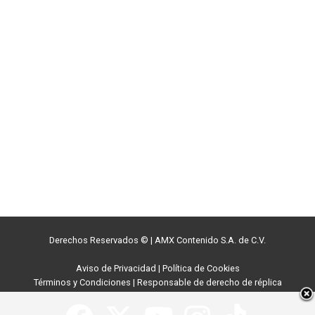
Derechos Reservados ©
|
AMX Contenido S.A. de C.V.
Aviso de Privacidad
|
Política de Cookies
Términos y Condiciones
|
Responsable de derecho de réplica