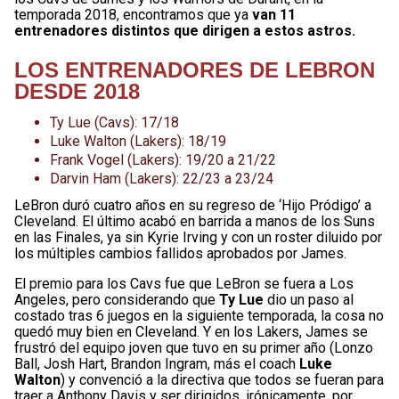
temporada 2018, encontramos que ya
van 11
entrenadores distintos que dirigen a estos astros.
LOS ENTRENADORES DE LEBRON
DESDE 2018
Ty Lue (Cavs): 17/18
Luke Walton (Lakers): 18/19
Frank Vogel (Lakers): 19/20 a 21/22
Darvin Ham (Lakers): 22/23 a 23/24
LeBron duró cuatro años en su regreso de ‘Hijo Pródigo’ a
Cleveland. El último acabó en barrida a manos de los Suns
en las Finales, ya sin Kyrie Irving y con un roster diluido por
los múltiples cambios fallidos aprobados por James.
El premio para los Cavs fue que LeBron se fuera a Los
Angeles, pero considerando que
Ty Lue
dio un paso al
costado tras 6 juegos en la siguiente temporada, la cosa no
quedó muy bien en Cleveland. Y en los Lakers, James se
frustró del equipo joven que tuvo en su primer año (Lonzo
Ball, Josh Hart, Brandon Ingram, más el coach
Luke
Walton
) y convenció a la directiva que todos se fueran para
traer a Anthony Davis y ser dirigidos, irónicamente, por