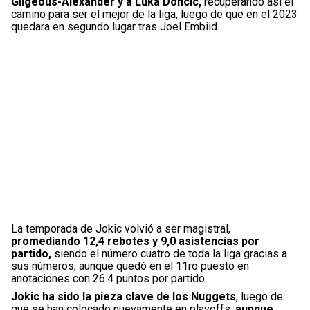
Gilgeous-Alexander y a Luka Doncic,
recuperando así el
camino para ser el mejor de la liga, luego de que en el 2023
quedara en segundo lugar tras Joel Embiid.
La temporada de Jokic volvió a ser magistral,
promediando 12,4 rebotes y 9,0 asistencias por
partido,
siendo el número cuatro de toda la liga gracias a
sus números, aunque quedó en el 11ro puesto en
anotaciones con 26.4 puntos por partido.
Jokic ha sido la pieza clave de los Nuggets
, luego de
que se han colocado nuevamente en playoffs,
aunque