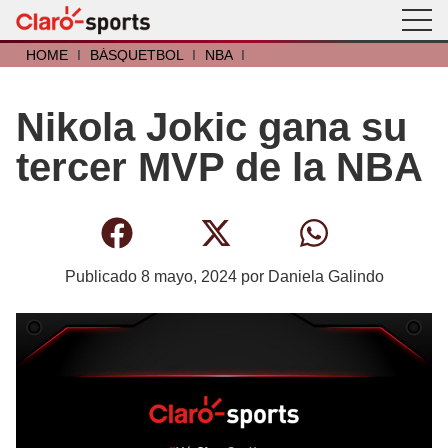
HOME
I
BÁSQUETBOL
I
NBA
I
Nikola Jokic gana su
tercer MVP de la NBA
Publicado
8 mayo, 2024
por
Daniela Galindo