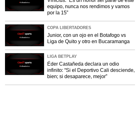
Vinicius: “Es un honor ser parte de este
equipo, nunca nos rendimos y vamos
por la 15”
COPA LIBERTADORES
Junior, con un ojo en el Botafogo vs
Liga de Quito y otro en Bucaramanga
LIGA BETPLAY
Éder Castañeda declara un odio
infinito: “Si el Deportivo Cali desciende,
bien; si desaparece, mejor”