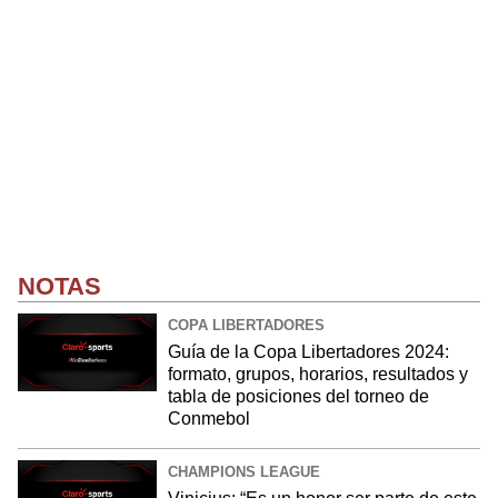
NOTAS
COPA LIBERTADORES
Guía de la Copa Libertadores 2024:
formato, grupos, horarios, resultados y
tabla de posiciones del torneo de
Conmebol
CHAMPIONS LEAGUE