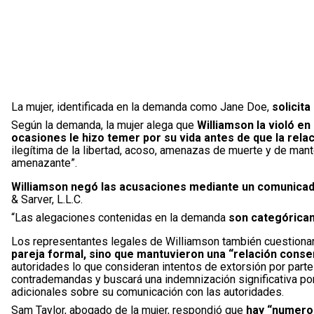
La mujer, identificada en la demanda como Jane Doe,
solicit
Según la demanda, la mujer alega que
Williamson la violó en
ocasiones le hizo temer por su vida antes de que la rela
ilegítima de la libertad, acoso, amenazas de muerte y de man
amenazante”.
Williamson negó las acusaciones mediante un comunica
& Sarver, L.L.C.
“Las alegaciones contenidas en la demanda
son categóricam
Los representantes legales de Williamson también cuestionaro
pareja formal, sino que mantuvieron una “relación conse
autoridades lo que consideran intentos de extorsión por part
contrademandas y buscará una indemnización significativa po
adicionales sobre su comunicación con las autoridades.
Sam Taylor, abogado de la mujer, respondió que
hay “numeros