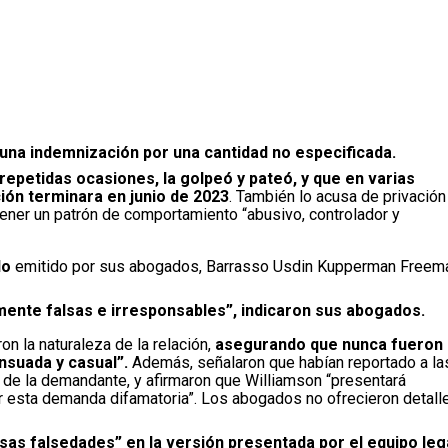
a una indemnización por una cantidad no especificada.
 repetidas ocasiones, la golpeó y pateó, y que en varias
ción terminara en junio de 2023
. También lo acusa de privación
tener un patrón de comportamiento “abusivo, controlador y
do
emitido por sus abogados, Barrasso Usdin Kupperman Freem
ente falsas e irresponsables”, indicaron sus abogados.
n la naturaleza de la relación,
asegurando que nunca fueron
nsuada y casual”.
Además, señalaron que habían reportado a la
e de la demandante, y afirmaron que Williamson “presentará
r esta demanda difamatoria”. Los abogados no ofrecieron detall
as falsedades” en la versión presentada por el equipo leg