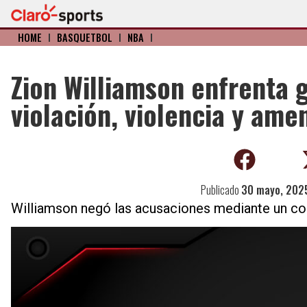
HOME
I
BÁSQUETBOL
I
NBA
I
Zion Williamson enfrenta 
violación, violencia y am
Publicado
30 mayo, 202
Williamson negó las acusaciones mediante un c