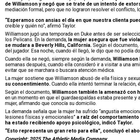
de Williamson y negó que se trate de un intento de extor
mediación formal, pero que no lograron resolver el conflicto, 
“Esperamos con ansias el día en que nuestra clienta pueda
creíble y quién no”, afirmó Taylor.
Williamson jugó una temporada en Duke antes de ser seleccio
los Pelicans. En la demanda,
la mujer asegura que fue viol
se mudara a Beverly Hills, California.
Según el documento, el
del jugador. Esa noche, cuando él llegó, le dijo que no podía d
Cuando ella se negó, siempre según la demanda,
Williamson l
semanas después, cuando ella consideró ir a visitar a una ami
evitar que se marchara o buscara atención médica.
La mujer sostiene que Williamson abusó de ella física y sex
su consentimiento.
Cuando ella intentó terminar la relación,
Según el documento,
Williamson también la amenazó con ha
en un momento en que el guardaespaldas estaba presente y a
mujer, afirmando que conocía su domicilio.
La demanda señala que la mujer ha sufrido “angustia emociona
lesiones físicas y emocionales”
a raíz del comportamiento 
ha estado recibiendo apoyo psicológico, indicó Taylor.
“Esto representa un gran reto para ella”, concluyó el ab
Copyright: 2025 The Athletic Media Company