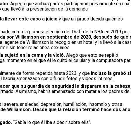
sión.
Agregó que ambas partes participaron previamente en una
lo que llevó a la presentación de la demanda.
 llevar este caso a juicio
y que un jurado decida quién es
nado como la primera elección del Draft de la NBA en 2019 por
ada por Williamson en septiembre de 2020, después de que 
 agente de Williamson la recogió en un hotel y la llevó a la cas
ormir sin tener relaciones sexuales.
a sujetó en la cama y la violó.
Alegó que esto se repitió
ga, momento en el que él le quitó el celular y la computadora par
ualmente de forma repetida hasta 2023, y que
incluso la grabó s
 él habría amenazado con difundir fotos y videos íntimos.
cer que su guardia de seguridad le disparara en la cabeza
rmado. Asimismo, habría amenazado con matar a los padres de 
l severa, ansiedad, depresión, humillación, insomnio y otras
de Williamson. Desde que la relación terminó hace dos año
ogado.
“Sabía lo que él iba a decir sobre ella”.