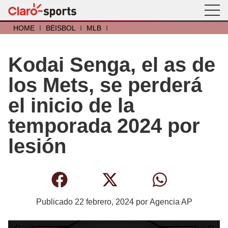
HOME
I
BÉISBOL
I
MLB
I
Kodai Senga, el as de
los Mets, se perderá
el inicio de la
temporada 2024 por
lesión
Publicado
22 febrero, 2024
por
Agencia AP