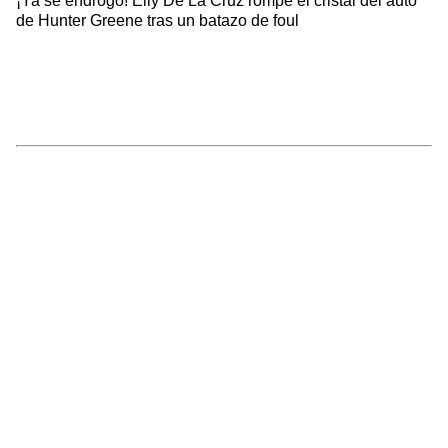
¡Ya se endrogó! Elly De La Cruz rompe el cristal del auto
de Hunter Greene tras un batazo de foul