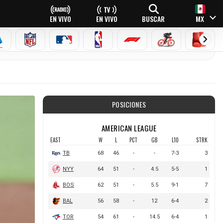
EN VIVO
EN VIVO
BUSCAR
MX
EAGUE
ERIE A
NFL
MLB
NBA
FÓRMULA 1
CICLISMO
BOXEO