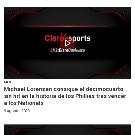
play_arrow
MLB
Michael Lorenzen consigue el decimocuarto
sin hit en la historia de los Phillies tras vencer
a los Nationals
9 agosto, 2023