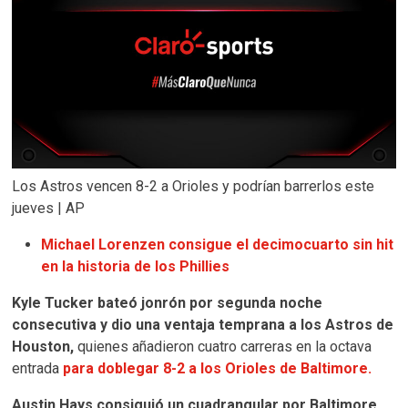
Los Astros vencen 8-2 a Orioles y podrían barrerlos este
jueves | AP
Michael Lorenzen consigue el decimocuarto sin hit
en la historia de los Phillies
Kyle Tucker bateó jonrón por segunda noche
consecutiva y dio una ventaja temprana a los Astros de
Houston,
quienes añadieron cuatro carreras en la octava
entrada
para doblegar 8-2 a los Orioles de Baltimore.
Austin Hays consiguió un cuadrangular por Baltimore,