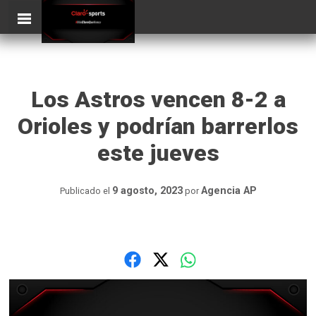
Skip
ClaroSports
Más Claro que nunca
to
content
Los Astros vencen 8-2 a
Orioles y podrían barrerlos
este jueves
9 agosto, 2023
Agencia AP
Publicado el
por