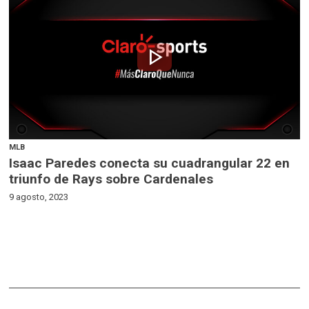
play_arrow
MLB
Isaac Paredes conecta su cuadrangular 22 en
triunfo de Rays sobre Cardenales
9 agosto, 2023