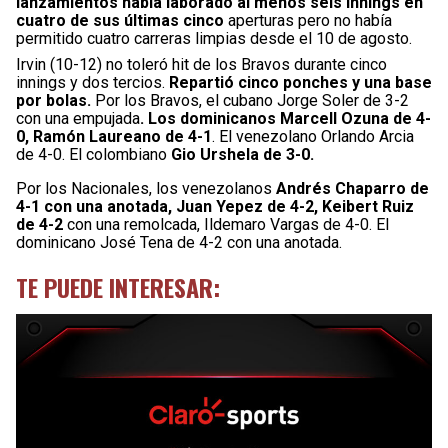
lanzamientos había laborado al menos seis innings en
cuatro de sus últimas cinco
aperturas pero no había
permitido cuatro carreras limpias desde el 10 de agosto.
Irvin (10-12) no toleró hit de los Bravos durante cinco
innings y dos tercios.
Repartió cinco ponches y una base
por bolas.
Por los Bravos, el cubano Jorge Soler de 3-2
con una empujada
. Los dominicanos Marcell Ozuna de 4-
0, Ramón Laureano de 4-1
. El venezolano Orlando Arcia
de 4-0. El colombiano
Gio Urshela de 3-0.
Por los Nacionales, los venezolanos
Andrés Chaparro de
4-1 con una anotada, Juan Yepez de 4-2, Keibert Ruiz
de 4-2
con una remolcada, Ildemaro Vargas de 4-0. El
dominicano José Tena de 4-2 con una anotada.
TE PUEDE INTERESAR: