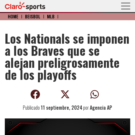
HOME
I
BÉISBOL
I
MLB
I
Los Nationals se imponen
a los Braves que se
alejan preligrosamente
de los playoffs
Publicado
11 septiembre, 2024
por
Agencia AP