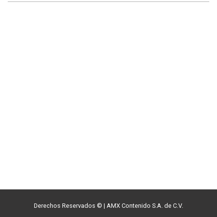
Derechos Reservados ©
|
AMX Contenido S.A. de C.V.