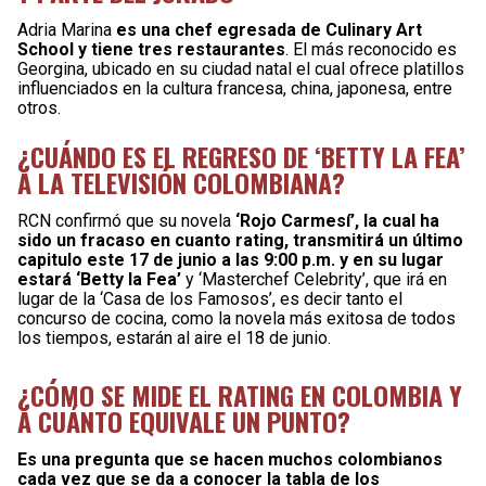
Adria Marina
es una chef egresada de Culinary Art
School y tiene tres restaurantes
. El más reconocido es
Georgina, ubicado en su ciudad natal el cual ofrece platillos
influenciados en la cultura francesa, china, japonesa, entre
otros.
¿CUÁNDO ES EL REGRESO DE ‘BETTY LA FEA’
A LA TELEVISIÓN COLOMBIANA?
RCN confirmó que su novela
‘Rojo Carmesí’, la cual ha
sido un fracaso en cuanto rating, transmitirá un último
capitulo este 17 de junio a las 9:00 p.m. y en su lugar
estará ‘Betty la Fea’
y ‘Masterchef Celebrity’, que irá en
lugar de la ‘Casa de los Famosos’, es decir tanto el
concurso de cocina, como la novela más exitosa de todos
los tiempos, estarán al aire el 18 de junio.
¿CÓMO SE MIDE EL RATING EN COLOMBIA Y
A CUÁNTO EQUIVALE UN PUNTO?
Es una pregunta que se hacen muchos colombianos
cada vez que se da a conocer la tabla de los