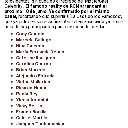
televidentes, sin duda es el regreso de ‘MasterChef
Celebrity’.
El famoso reality de RCN arrancará el
próximo 18 de junio. Ya confirmado por el mismo
canal,
recordando que supliría a ‘La Casa de los Famosos’,
que ya entró en su recta final. Así lo han anunciado ya. Tome
nota de los participantes para que no se lo pierdan:
Cony Camelo
Marcela Gallego
Nina Caicedo
María Fernanda Yepes
Caterine Ibargüen
Carolina Cuervo
Brian Moreno
Alejandro Estrada
Victor Mallarino
Ricardo Henao
Paola Rey
Ylenia Antonini
Vicky Berrío
Franco Bonilla
Gabriel Murillo
Jacques Toukhmanian