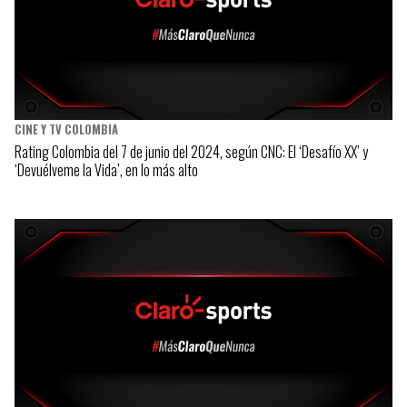
CINE Y TV COLOMBIA
Rating Colombia del 7 de junio del 2024, según CNC: El ‘Desafío XX’ y
‘Devuélveme la Vida’, en lo más alto