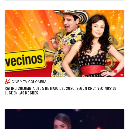
LIGA DE EXPANSIÓN MX
UEFA EUROPA LEAGUE
RAIDERS
CAVALIERS
LEAGUES CUP
UEFA CONFERENCE LEAGUE
MLS
CHARGERS
PISTONS
COPA LIBERTADORES
RAVENS
PACERS
COPA SUDAMERICANA
BENGALS
BUCKS
LIGA BETPLAY
BROWNS
HAWKS
CINE Y TV COLOMBIA
OTRAS LIGAS
RATING COLOMBIA DEL 5 DE MAYO DEL 2026, SEGÚN CNC: 'VECINOS' SE
STEELERS
HORNETS
LUCE EN LAS NOCHES
TEXANS
HEAT
COLTS
MAGIC