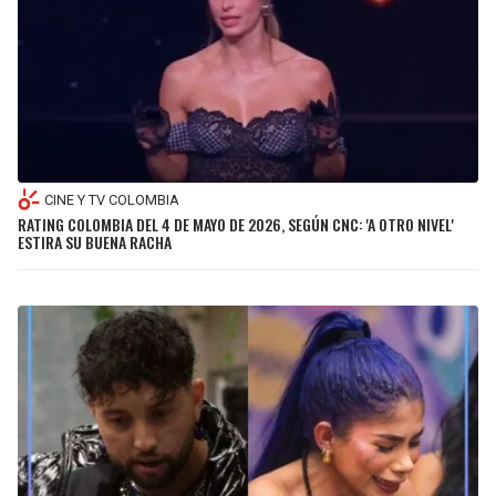
JAGUARS
WIZARDS
TITANS
WARRIORS
COWBOYS
CLIPPERS
GIANTS
LAKERS
CINE Y TV COLOMBIA
RATING COLOMBIA DEL 4 DE MAYO DE 2026, SEGÚN CNC: 'A OTRO NIVEL'
ESTIRA SU BUENA RACHA
EAGLES
SUNS
COMMANDERS
KINGS
CARDINALS
MAVERICKS
RAMS
ROCKETS
49ERS
GRIZZLIES