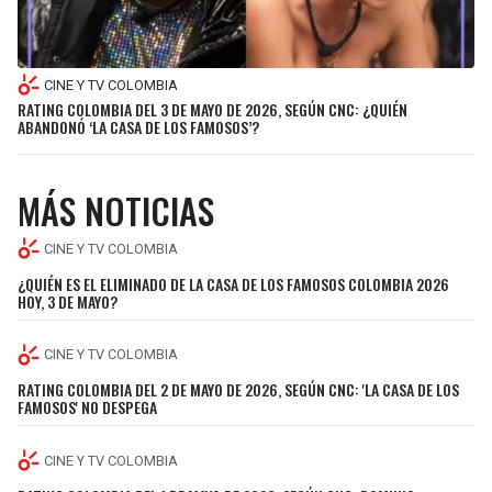
SEAHAWKS
PELICANS
CINE Y TV COLOMBIA
BEARS
SPURS
RATING COLOMBIA DEL 3 DE MAYO DE 2026, SEGÚN CNC: ¿QUIÉN
ABANDONÓ ‘LA CASA DE LOS FAMOSOS’?
LIONS
NUGGETS
MÁS NOTICIAS
PACKERS
TIMBERWOLVES
CINE Y TV COLOMBIA
VIKINGS
THUNDER
¿QUIÉN ES EL ELIMINADO DE LA CASA DE LOS FAMOSOS COLOMBIA 2026
HOY, 3 DE MAYO?
FALCONS
TRAIL BLAZERS
CINE Y TV COLOMBIA
PANTHERS
JAZZ
RATING COLOMBIA DEL 2 DE MAYO DE 2026, SEGÚN CNC: 'LA CASA DE LOS
FAMOSOS' NO DESPEGA
SAINTS
CINE Y TV COLOMBIA