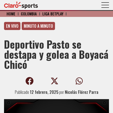
HOME
I
COLOMBIA
I
LIGA BETPLAY
I
EN VIVO
MINUTO A MINUTO
Deportivo Pasto se
destapa y golea a Boyacá
Chicó
Publicado
12 febrero, 2025
por
Nicolás Flórez Parra