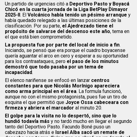
Un partido de urgencias citó a
Deportivo Pasto y Boyacá
Chicó en la cuarta jornada de la Liga BetPlay Dimayor
2025-II
. El
Volcánico había tenido un pésimo arranque
y
había quedado relegado a las últimas posiciones de la
clasificación. Por su parte,
el Ajedrezado tiene el
propósito de salvarse del descenso este año
, tema en
el que está bien comprometido.
La propuesta fue por parte del local de inicio a fin
.
Iniciando, se pensó que era porque el cuadro boyacense
quería aguantar el arco en cero y esperar a su oportunidad
para los contraataques, pero
el paso de los minutos
demostró que todo pasaba por un tema de
incapacidad
.
El elenco nariñense se enfocó en lanzar
centros
constantes para que Nicolás Morínigo apareciera
como arma principal en el área
. La formula funcionó,
aunque no con el mismo protagonista, pues fue un tiro de
esquina el que permitió que
Joyce Ossa cabeceara con
firmeza y abriera el marcador
al minuto 20.
El golpe para la visita no lo despertó, sino que lo
hundió todavía más
y no tardó mucho en llegar el segundo
tanto del Deportivo Pasto. Facundo Boné puso un
cabezazo hacia atrás e
Israel Alba sacó un remate de