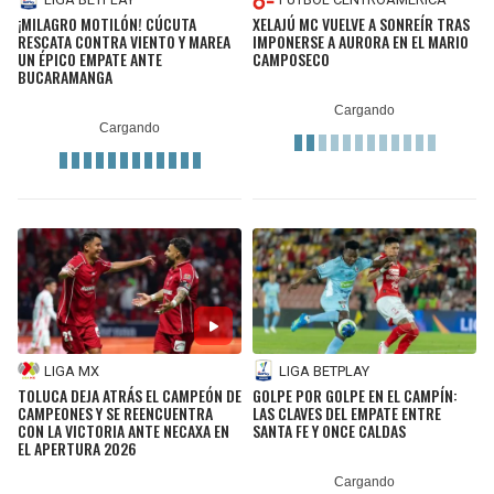
¡MILAGRO MOTILÓN! CÚCUTA
XELAJÚ MC VUELVE A SONREÍR TRAS
RESCATA CONTRA VIENTO Y MAREA
IMPONERSE A AURORA EN EL MARIO
UN ÉPICO EMPATE ANTE
CAMPOSECO
BUCARAMANGA
LIGA MX
LIGA BETPLAY
TOLUCA DEJA ATRÁS EL CAMPEÓN DE
GOLPE POR GOLPE EN EL CAMPÍN:
CAMPEONES Y SE REENCUENTRA
LAS CLAVES DEL EMPATE ENTRE
CON LA VICTORIA ANTE NECAXA EN
SANTA FE Y ONCE CALDAS
EL APERTURA 2026