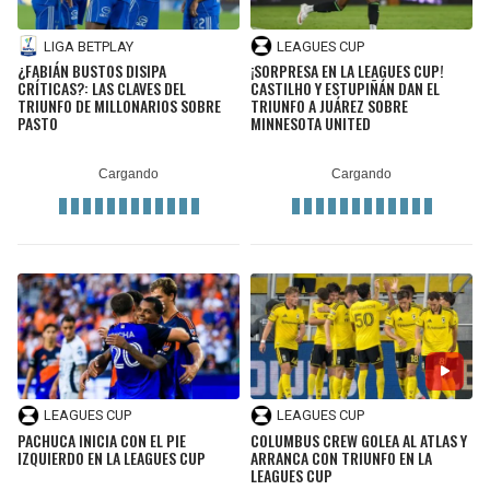
LIGA BETPLAY
LEAGUES CUP
¿FABIÁN BUSTOS DISIPA
¡SORPRESA EN LA LEAGUES CUP!
CRÍTICAS?: LAS CLAVES DEL
CASTILHO Y ESTUPIÑÁN DAN EL
TRIUNFO DE MILLONARIOS SOBRE
TRIUNFO A JUÁREZ SOBRE
PASTO
MINNESOTA UNITED
LEAGUES CUP
LEAGUES CUP
PACHUCA INICIA CON EL PIE
COLUMBUS CREW GOLEA AL ATLAS Y
IZQUIERDO EN LA LEAGUES CUP
ARRANCA CON TRIUNFO EN LA
LEAGUES CUP