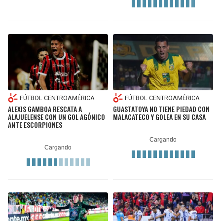
FÚTBOL CENTROAMÉRICA
FÚTBOL CENTROAMÉRICA
ALEXIS GAMBOA RESCATA A
GUASTATOYA NO TIENE PIEDAD CON
ALAJUELENSE CON UN GOL AGÓNICO
MALACATECO Y GOLEA EN SU CASA
ANTE ESCORPIONES