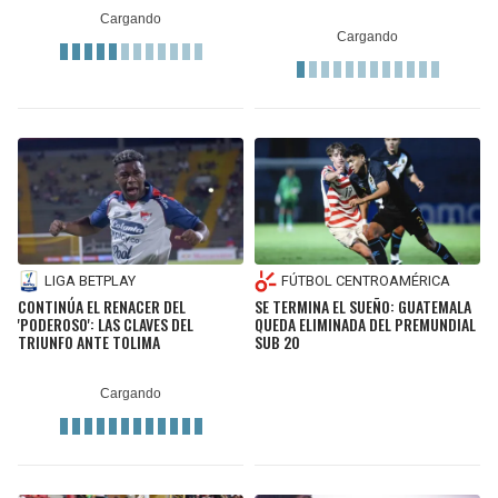
LIGA BETPLAY
FÚTBOL CENTROAMÉRICA
CONTINÚA EL RENACER DEL
SE TERMINA EL SUEÑO: GUATEMALA
'PODEROSO': LAS CLAVES DEL
QUEDA ELIMINADA DEL PREMUNDIAL
TRIUNFO ANTE TOLIMA
SUB 20