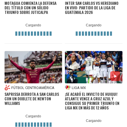
MOTAGUA COMIENZA LA DEFENSA
INTER SAN CARLOS VS HEREDIANO
DEL TÍTULO CON UN SÓLIDO
EN VIVO: PARTIDO DE LA LIGA DE
TRIUNFO SOBRE JUTICALPA
GUATEMALA 2026
FÚTBOL CENTROAMÉRICA
LIGA MX
SAPRISSA DERROTA A SAN CARLOS
¡SE ACABÓ EL INVICTO DE HUIQUI!
CON UN DOBLETE DE NEWTON
ATLANTE VENCE A CRUZ AZUL Y
WILLIAMS
CONSIGUE SU PRIMER TRIUNFO EN
LIGA MX EN MÁS DE 12 AÑOS