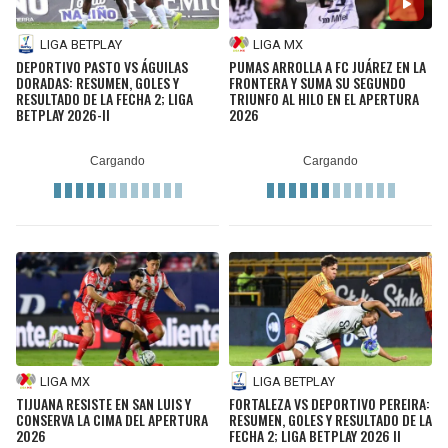
LIGA BETPLAY
LIGA MX
DEPORTIVO PASTO VS ÁGUILAS
PUMAS ARROLLA A FC JUÁREZ EN LA
DORADAS: RESUMEN, GOLES Y
FRONTERA Y SUMA SU SEGUNDO
RESULTADO DE LA FECHA 2; LIGA
TRIUNFO AL HILO EN EL APERTURA
BETPLAY 2026-II
2026
LIGA MX
LIGA BETPLAY
TIJUANA RESISTE EN SAN LUIS Y
FORTALEZA VS DEPORTIVO PEREIRA:
CONSERVA LA CIMA DEL APERTURA
RESUMEN, GOLES Y RESULTADO DE LA
2026
FECHA 2; LIGA BETPLAY 2026 II