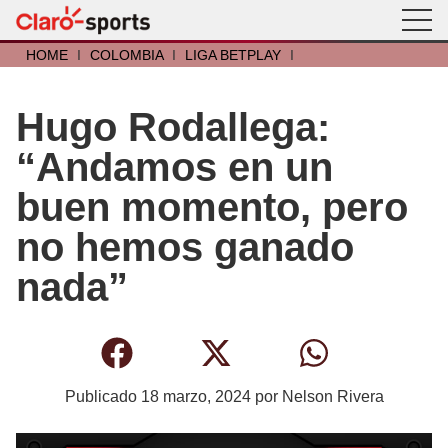
HOME
I
COLOMBIA
I
LIGA BETPLAY
I
Hugo Rodallega:
“Andamos en un
buen momento, pero
no hemos ganado
nada”
Publicado
18 marzo, 2024
por
Nelson Rivera