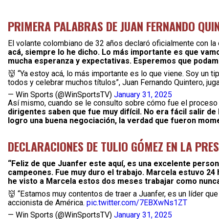
PRIMERA PALABRAS DE JUAN FERNANDO QUI
El volante colombiano de 32 años declaró oficialmente con la
acá, siempre lo he dicho. Lo más importante es que vamos
mucha esperanza y expectativas. Esperemos que podamos
👹 “Ya estoy acá, lo más importante es lo que viene. Soy un t
todos y celebrar muchos títulos”, Juan Fernando Quintero, ju
— Win Sports (@WinSportsTV)
January 31, 2025
Así mismo, cuando se le consulto sobre cómo fue el proceso y
dirigentes saben que fue muy difícil. No era fácil salir d
logro una buena negociación, la verdad que fueron momen
DECLARACIONES DE TULIO GÓMEZ EN LA PRE
“Feliz de que Juanfer este aquí, es una excelente person
campeones. Fue muy duro el trabajo. Marcela estuvo 24 h
he visto a Marcela estos dos meses trabajar como nunc
👹 “Estamos muy contentos de traer a Juanfer, es un líder q
accionista de América.
pic.twitter.com/7EBXwNs1ZT
— Win Sports (@WinSportsTV)
January 31, 2025