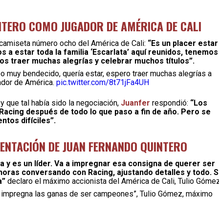
NTERO COMO JUGADOR DE AMÉRICA DE CALI
 camiseta número ocho del América de Cali:
“Es un placer estar
 a estar toda la familia ‘Escarlata’ aquí reunidos, tenemos
 traer muchas alegrías y celebrar muchos títulos”.
ipo muy bendecido, quería estar, espero traer muchas alegrías a
gador de América.
pic.twitter.com/8t71jFa4UH
 que tal había sido la negociación,
Juanfer
respondió:
“Los
e Racing después de todo lo que paso a fin de año. Pero se
tos difíciles”.
SENTACIÓN DE JUAN FERNANDO QUINTERO
a y es un líder. Va a impregnar esa consigna de querer ser
oras conversando con Racing, ajustando detalles y todo. S
a”
declaro el máximo accionista del América de Cali, Tulio Gómez
ue impregna las ganas de ser campeones”, Tulio Gómez, máximo