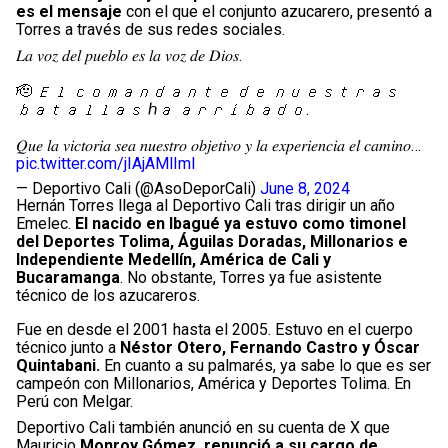
es el mensaje
con el que el conjunto azucarero, presentó a
Torres a través de sus redes sociales.
𝐿𝑎 𝑣𝑜𝑧 𝑑𝑒𝑙 𝑝𝑢𝑒𝑏𝑙𝑜 𝑒𝑠 𝑙𝑎 𝑣𝑜𝑧 𝑑𝑒 𝐷𝑖𝑜𝑠.
🫡 𝐸𝑙 𝑐𝑜𝑚𝑎𝑛𝑑𝑎𝑛𝑡𝑒 𝑑𝑒 𝑛𝑢𝑒𝑠𝑡𝑟𝑎𝑠
𝑏𝑎𝑡𝑎𝑙𝑙𝑎𝑠 ℎ𝑎 𝑎𝑟𝑟𝑖𝑏𝑎𝑑𝑜.
𝑄𝑢𝑒 𝑙𝑎 𝑣𝑖𝑐𝑡𝑜𝑟𝑖𝑎 𝑠𝑒𝑎 𝑛𝑢𝑒𝑠𝑡𝑟𝑜 𝑜𝑏𝑗𝑒𝑡𝑖𝑣𝑜 𝑦 𝑙𝑎 𝑒𝑥𝑝𝑒𝑟𝑖𝑒𝑛𝑐𝑖𝑎 𝑒𝑙 𝑐𝑎𝑚𝑖𝑛𝑜…
pic.twitter.com/jIAjAMlImI
— Deportivo Cali (@AsoDeporCali)
June 8, 2024
Hernán Torres llega al Deportivo Cali tras dirigir un año
Emelec.
El nacido en Ibagué ya estuvo como timonel
del Deportes Tolima, Águilas Doradas, Millonarios e
Independiente Medellín, América de Cali y
Bucaramanga
. No obstante, Torres ya fue asistente
técnico de los azucareros.
Fue en desde el 2001 hasta el 2005. Estuvo en el cuerpo
técnico junto a
Néstor Otero, Fernando Castro y Óscar
Quintabani.
En cuanto a su palmarés, ya sabe lo que es ser
campeón con Millonarios, América y Deportes Tolima. En
Perú con Melgar.
Deportivo Cali también anunció en su cuenta de X que
Mauricio
Monroy Gómez, renunció a su cargo de