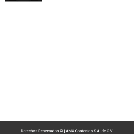
Derechos Reservados ©
|
AMX Contenido S.A. de C.V.