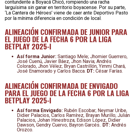
contundente a Boyacá Chicó, rompiendo una racha
larguísima sin ganar en territorio boyacense. Por su parte,
‘La Cantera de Héroes’ viene de caer ante Deportivo Pasto
por la mínima diferencia en condición de local.
ALINEACIÓN CONFIRMADA DE JUNIOR PARA
EL JUEGO DE LA FECHA 6 POR LA LIGA
BETPLAY 2025-I
Así forma Junior:
Santiago Mele; Jhomier Guerrero,
José Cuenú, Javier Báez, Jhon Navia; Andrés
Colorado, Jhon Vélez; Bryan Castrillón, Yimmi Chará,
José Enamorado y Carlos Bacca.
DT:
César Farías.
ALINEACIÓN CONFIRMADA DE ENVIGADO
PARA EL JUEGO DE LA FECHA 6 POR LA LIGA
BETPLAY 2025-I
Así forma Envigado:
Rubén Escobar; Neymar Uribe,
Didier Palacios, Carlos Ramírez, Brayan Murillo; Julián
Palacios, Johan Hinestroza; Edison López, Didier
Dawson, Gendry Cuervo; Bayron Garcés..
DT:
Andrés
Orozco.