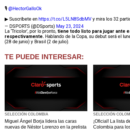
🎙
@HectorGalloOk
▶ Suscríbete en
https://t.co/L5LN8SdbMV
y mira los 32 par
— DSPORTS (@DSports)
May 23, 2024
La ‘Tricolor’, por lo pronto,
tiene todo listo para jugar ante e
respectivamente.
Hablando de la Copa, su debut será el lu
(28 de junio) y Brasil (2 de julio).
TE PUEDE INTERESAR:
SELECCIÓN COLOMBIA
SELECCIÓN COLOM
Miguel Ángel Borja lidera las caras
¡Oficial! La lista 
nuevas de Néstor Lorenzo en la prelista
Colombia para lo