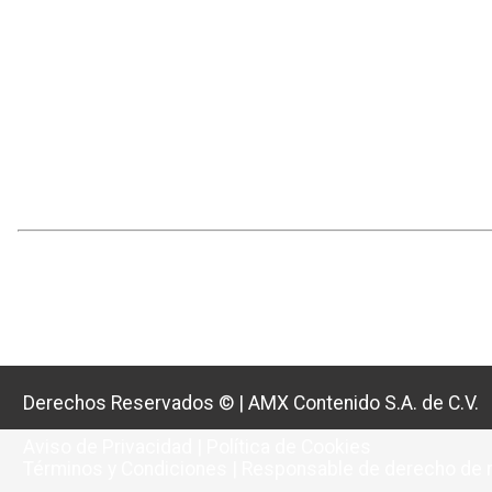
Derechos Reservados ©
|
AMX Contenido S.A. de C.V.
Aviso de Privacidad
|
Política de Cookies
Términos y Condiciones
|
Responsable de derecho de r