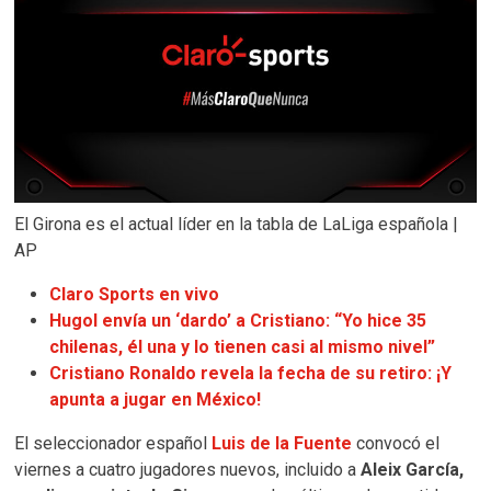
El Girona es el actual líder en la tabla de LaLiga española |
AP
Claro Sports en vivo
Hugol envía un ‘dardo’ a Cristiano: “Yo hice 35
chilenas, él una y lo tienen casi al mismo nivel”
Cristiano Ronaldo revela la fecha de su retiro: ¡Y
apunta a jugar en México!
El seleccionador español
Luis de la Fuente
convocó el
viernes a cuatro jugadores nuevos, incluido a
Aleix García,