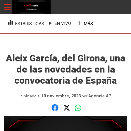
Skip
☰
ClaroSports
Más Claro que nunca
to
content
EN VIVO
MÁS...
ESTADÍSTICAS
Aleix García, del Girona, una
de las novedades en la
convocatoria de España
10 noviembre, 2023
Agencia AP
Publicado el
por