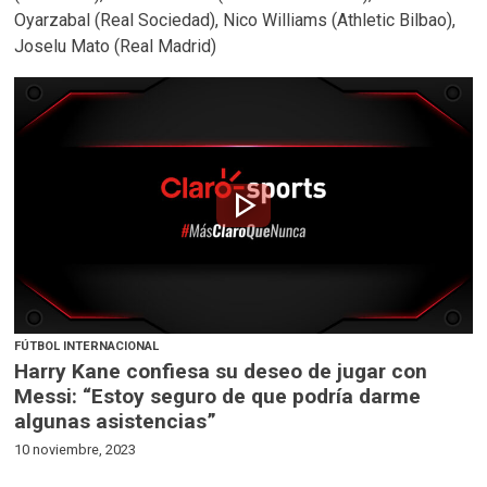
Oyarzabal (Real Sociedad), Nico Williams (Athletic Bilbao),
Joselu Mato (Real Madrid)
play_arrow
FÚTBOL INTERNACIONAL
Harry Kane confiesa su deseo de jugar con
Messi: “Estoy seguro de que podría darme
algunas asistencias”
10 noviembre, 2023