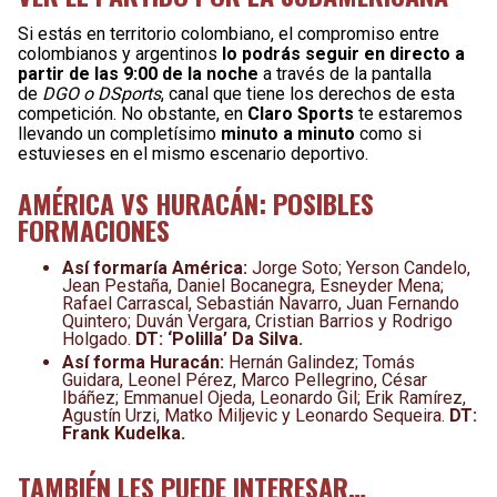
Si estás en territorio colombiano, el compromiso entre
colombianos y argentinos
lo podrás seguir en directo a
partir de las 9:00 de la noche
a través de la pantalla
de
DGO o DSports
, canal que tiene los derechos de esta
competición. No obstante, en
Claro Sports
te estaremos
llevando un completísimo
minuto a minuto
como si
estuvieses en el mismo escenario deportivo.
AMÉRICA VS HURACÁN: POSIBLES
FORMACIONES
Así formaría América:
Jorge Soto; Yerson Candelo,
Jean Pestaña, Daniel Bocanegra, Esneyder Mena;
Rafael Carrascal, Sebastián Navarro, Juan Fernando
Quintero; Duván Vergara, Cristian Barrios y Rodrigo
Holgado.
DT: ‘Polilla’ Da Silva.
Así forma Huracán:
Hernán Galindez; Tomás
Guidara, Leonel Pérez, Marco Pellegrino, César
Ibáñez; Emmanuel Ojeda, Leonardo Gil; Erik Ramírez,
Agustín Urzi, Matko Miljevic y Leonardo Sequeira.
DT:
Frank Kudelka.
TAMBIÉN LES PUEDE INTERESAR…