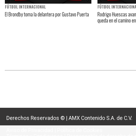
FÚTBOL INTERNACIONAL
FÚTBOL INTERNACION
El Brondby toma la delantera por Gustavo Puerta
Rodrigo Huescas avanz
queda en el camino e
Derechos Reservados ©
|
AMX Contenido S.A. de C.V.
Aviso de Privacidad
|
Política de Cookies