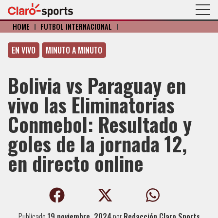
HOME
I
FÚTBOL INTERNACIONAL
I
EN VIVO
MINUTO A MINUTO
Bolivia vs Paraguay en
vivo las Eliminatorias
Conmebol: Resultado y
goles de la jornada 12,
en directo online
Publicado
19 noviembre, 2024
por
Redacción Claro Sports