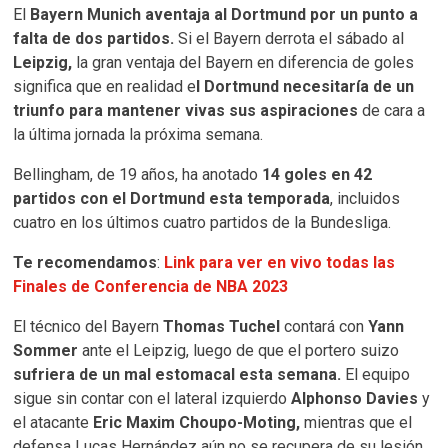
El
Bayern Munich aventaja al Dortmund por un punto a
falta de dos partidos.
Si el Bayern derrota el sábado al
Leipzig,
la gran ventaja del Bayern en diferencia de goles
significa que en realidad e
l Dortmund necesitaría de un
triunfo para mantener vivas sus aspiraciones
de cara a
la última jornada la próxima semana.
Bellingham, de 19 años, ha anotado
14 goles en 42
partidos con el Dortmund esta temporada
, incluidos
cuatro en los últimos cuatro partidos de la Bundesliga.
Te recomendamos
:
Link para ver en vivo todas las
Finales de Conferencia de NBA 2023
El técnico del Bayern
Thomas Tuchel
contará con
Yann
Sommer
ante el Leipzig, luego de que el portero suizo
sufriera de un mal estomacal esta semana.
El equipo
sigue sin contar con el lateral izquierdo
Alphonso Davies
y
el atacante
Eric Maxim Choupo-Moting,
mientras que el
defensa Lucas Hernández aún no se recupera de su lesión