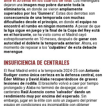
ante el Arsenal en los cuartos de final
. Los merengues
dejaron una
imagen muy pobre durante toda la
eliminatoria
, en donde se vieron
ampliamente
superados por los ‘Gunners’
. Estas dos derrotas son
consecuencia de una temporada con muchas
dificultades desde el principio
, en donde
el equipo no
encontró el rumbo en ningún momento
. A pesar de que
la liga sigue en juego y la final de la Copa del Rey está
en el horizonte
, se ha visto como el Madrid cayó
estrepitosamente en 10 meses, después de
ganar con
autoridad el doblete la temporada anterior
. Ahora, es
momento de repasar a los
‘culpables’ de esta debacle
merengue
.
INSUFICIENCIA DE CENTRALES
El Real Madrid entró a la temporada 2024-25 con
Antonio
Rudiger como única certeza en la defensa central, con
Éder Militao y David Alaba recuperándose de graves
lesiones de rodilla
. El brasileño volvió a caer por tiempo
prolongado y Alaba no terminó de despegar, con el
canterano
Raúl Asencio como ‘salvador’ dando un
rendimiento muy por encima del esperado
. Sin
embargo, jugar en la élite con solo un zaguero del primer
equipo en condiciones es incompatible con obtener