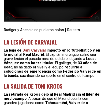
Rudiger y Asencio no pudieron solos | Reuters
LA LESIÓN DE CARVAJAL
La baja de
Dani Carvajal
impactó en lo futbolístico y en
lo moral al Real Madrid
. El capitán merengue sufrió una
grave lesión el pasado mes de octubre, dejando a
Lucas
Vázquez como lateral titula
r. El gallego, de
33 años de
edad
, no ha dado el nivel y el equipo
recurrió a
soluciones de emergencia como Federico Valverde en
la banda
, sacrificando su aporte en el centro del campo.
LA SALIDA DE TONI KROOS
La retirada de Kroos dejó al Real Madrid sin el líder del
mediocampo
. A pesar de que el Madrid cuenta con
grandes jugadores como
Tchouaméni, Valverde o