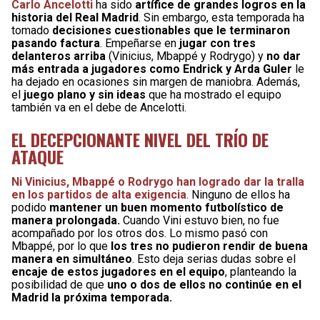
Carlo Ancelotti
ha sido
artífice de grandes logros en la
historia del Real Madrid
. Sin embargo, esta temporada ha
tomado
decisiones cuestionables que le terminaron
pasando factura
. Empeñarse en
jugar con tres
delanteros arriba
(Vinicius, Mbappé y Rodrygo) y
no dar
más entrada a jugadores como Endrick y Arda Guler
le
ha dejado en ocasiones sin margen de maniobra. Además,
el
juego plano y sin ideas
que ha mostrado el equipo
también va en el debe de Ancelotti.
EL DECEPCIONANTE NIVEL DEL TRÍO DE
ATAQUE
Ni Vinicius, Mbappé o Rodrygo han logrado dar la tralla
en los partidos de alta exigencia
. Ninguno de ellos ha
podido
mantener un buen momento futbolístico de
manera prolongada.
Cuando Vini estuvo bien, no fue
acompañado por los otros dos. Lo mismo pasó con
Mbappé, por lo que
los tres no pudieron rendir de buena
manera en simultáneo
. Esto deja serias dudas sobre el
encaje de estos jugadores en el equipo
, planteando la
posibilidad de que
uno o dos de ellos no continúe en el
Madrid la próxima temporada.