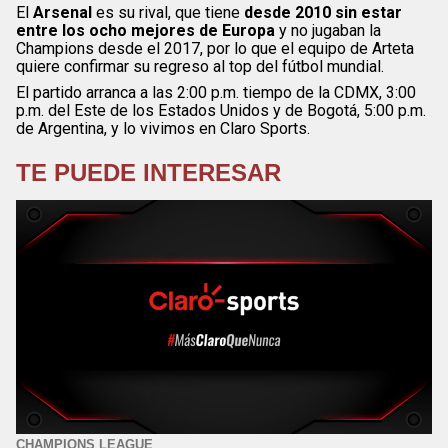
El
Arsenal
es su rival, que tiene
desde 2010 sin estar
entre los ocho mejores de Europa
y no jugaban la
Champions desde el 2017, por lo que el equipo de Arteta
quiere confirmar su regreso al top del fútbol mundial.
El partido arranca a las 2:00 p.m. tiempo de la CDMX, 3:00
p.m. del Este de los Estados Unidos y de Bogotá, 5:00 p.m.
de Argentina, y lo vivimos en Claro Sports.
TE PUEDE INTERESAR
CHAMPIONS LEAGUE