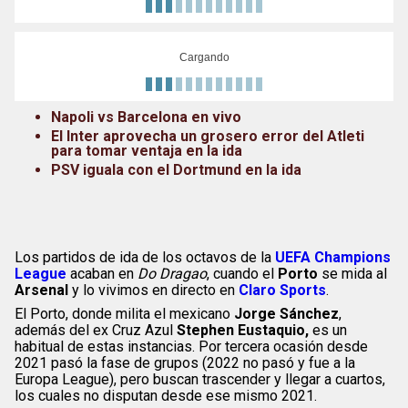
Cargando
Napoli vs Barcelona en vivo
El Inter aprovecha un grosero error del Atleti
para tomar ventaja en la ida
PSV iguala con el Dortmund en la ida
Los partidos de ida de los octavos de la
UEFA Champions
League
acaban en
Do Dragao
, cuando el
Porto
se mida al
Arsenal
y lo vivimos en directo en
Claro Sports
.
El Porto, donde milita el mexicano
Jorge Sánchez
,
además del ex Cruz Azul
Stephen Eustaquio,
es un
habitual de estas instancias. Por tercera ocasión desde
2021 pasó la fase de grupos (2022 no pasó y fue a la
Europa League), pero buscan trascender y llegar a cuartos,
los cuales no disputan desde ese mismo 2021.