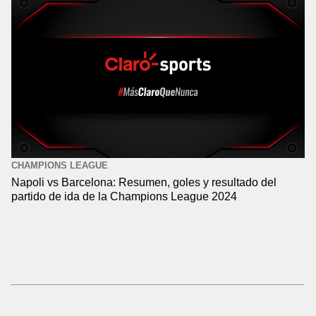
CHAMPIONS LEAGUE
Napoli vs Barcelona: Resumen, goles y resultado del
partido de ida de la Champions League 2024