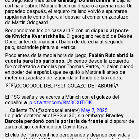
60 segundos más tarde
Gianluigi Donnarumma
le bajó la
cortina a Gabriel Martinelli con un disparo a quemarropa. Un
parpadeo después, el arquero italiano volvió a apuntarse
rápidamente como figura al desviar al córner un zapatazo
de Martin Odegaard.
Respondieron los de casa al 17′ con un
disparo al poste
de Khvicha Kvaratskhelia.
El georgiano recibió de Désiré
Doué, antes de mandar el balón de derecha al segundo
palo, sacándole pintura al vertical.
Poco antes de la media hora de juego,
Fabián Ruiz abrió la
cuenta para los parisinos.
Un centro desde la izquierda
fue rechazado a medias por Thomas Partey, el balón quedó
en poder del español, que se quitó a Martinelli antes de
meter un zapatazo de izquierda al fondo de las redes.
🇫🇷¡GOOOOOOL DEL PSG! ¡GOLAZO DE FABIAN!🚀
El PSG sueña y se acerca a Múnich con el golazo del
español.🔥
pic.twitter.com/RM3OXtTiOK
— Caliente TV (@somoscalientetv)
May 7, 2025
Lo pudo sentenciar el PSG al 30′; sin embargo
Bradley
Barcola perdonó con la portería de frente
al disparar de
zurda abajo, contenido por David Raya.
El club de París continuó perdonando y dejando con vida a