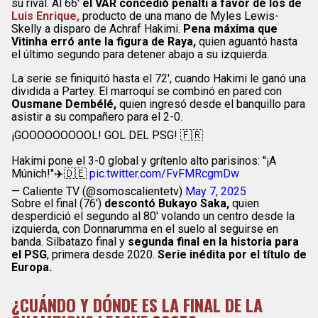
su rival. Al 66′
el VAR concedió penalti a favor de los de
Luis Enrique,
producto de una mano de Myles Lewis-
Skelly a disparo de Achraf Hakimi.
Pena máxima que
Vitinha erró ante la figura de Raya,
quien aguantó hasta
el último segundo para detener abajo a su izquierda.
La serie se finiquitó hasta el 72′, cuando Hakimi le ganó una
dividida a Partey. El marroquí se combinó en pared con
Ousmane Dembélé,
quien ingresó desde el banquillo para
asistir a su compañero para el 2-0.
¡GOOOOOOOOOL! GOL DEL PSG! 🇫🇷
Hakimi pone el 3-0 global y grítenlo alto parisinos: "¡A
Múnich!"✈️🇩🇪
pic.twitter.com/FvFMRcgmDw
— Caliente TV (@somoscalientetv)
May 7, 2025
Sobre el final (76′)
descontó Bukayo Saka,
quien
desperdició el segundo al 80′ volando un centro desde la
izquierda, con Donnarumma en el suelo al seguirse en
banda. Silbatazo final y
segunda final en la historia para
el PSG
, primera desde 2020.
Serie inédita por el título de
Europa.
¿CUÁNDO Y DÓNDE ES LA FINAL DE LA