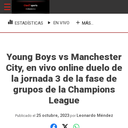
Skip
☰
ClaroSports
Más Claro que nunca
to
content
EN VIVO
MÁS...
ESTADÍSTICAS
Young Boys vs Manchester
City, en vivo online duelo de
la jornada 3 de la fase de
grupos de la Champions
League
25 octubre, 2023
Leonardo Méndez
Publicado el
por