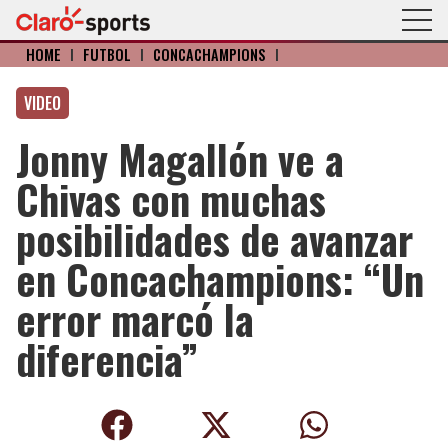
HOME
I
FÚTBOL
I
CONCACHAMPIONS
I
VIDEO
Jonny Magallón ve a
Chivas con muchas
posibilidades de avanzar
en Concachampions: “Un
error marcó la
diferencia”