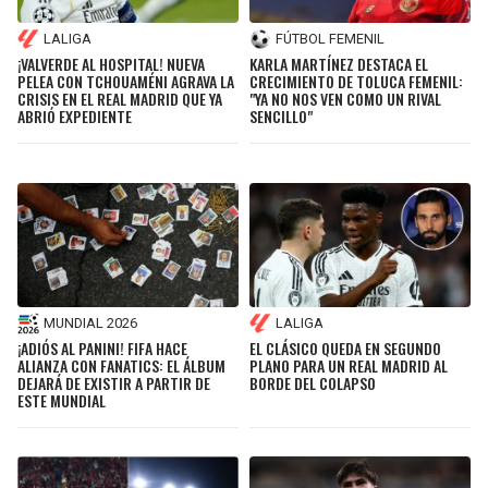
LALIGA
FÚTBOL FEMENIL
¡VALVERDE AL HOSPITAL! NUEVA
KARLA MARTÍNEZ DESTACA EL
PELEA CON TCHOUAMÉNI AGRAVA LA
CRECIMIENTO DE TOLUCA FEMENIL:
CRISIS EN EL REAL MADRID QUE YA
"YA NO NOS VEN COMO UN RIVAL
ABRIÓ EXPEDIENTE
SENCILLO"
MUNDIAL 2026
LALIGA
¡ADIÓS AL PANINI! FIFA HACE
EL CLÁSICO QUEDA EN SEGUNDO
ALIANZA CON FANATICS: EL ÁLBUM
PLANO PARA UN REAL MADRID AL
DEJARÁ DE EXISTIR A PARTIR DE
BORDE DEL COLAPSO
ESTE MUNDIAL