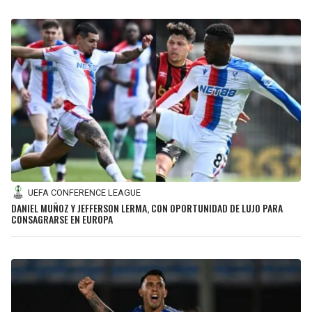
JAGUARS
WIZARDS
TITANS
WARRIORS
COWBOYS
CLIPPERS
GIANTS
LAKERS
EAGLES
SUNS
UEFA CONFERENCE LEAGUE
COMMANDERS
KINGS
DANIEL MUÑOZ Y JEFFERSON LERMA, CON OPORTUNIDAD DE LUJO PARA
CONSAGRARSE EN EUROPA
CARDINALS
MAVERICKS
RAMS
ROCKETS
49ERS
GRIZZLIES