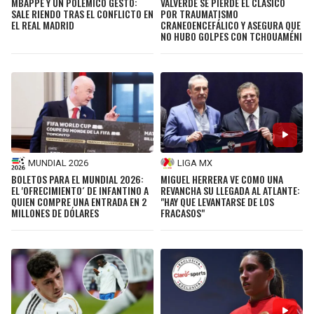
MBAPPÉ Y UN POLÉMICO GESTO:
VALVERDE SE PIERDE EL CLÁSICO
SALE RIENDO TRAS EL CONFLICTO EN
POR TRAUMATISMO
EL REAL MADRID
CRANEOENCEFÁLICO Y ASEGURA QUE
NO HUBO GOLPES CON TCHOUAMÉNI
MUNDIAL 2026
LIGA MX
BOLETOS PARA EL MUNDIAL 2026:
MIGUEL HERRERA VE COMO UNA
EL 'OFRECIMIENTO´ DE INFANTINO A
REVANCHA SU LLEGADA AL ATLANTE:
QUIEN COMPRE UNA ENTRADA EN 2
"HAY QUE LEVANTARSE DE LOS
MILLONES DE DÓLARES
FRACASOS"