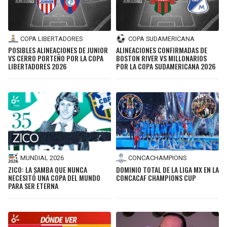
COPA LIBERTADORES
COPA SUDAMERICANA
POSIBLES ALINEACIONES DE JUNIOR
ALINEACIONES CONFIRMADAS DE
VS CERRO PORTEÑO POR LA COPA
BOSTON RIVER VS MILLONARIOS
LIBERTADORES 2026
POR LA COPA SUDAMERICANA 2026
MUNDIAL 2026
CONCACHAMPIONS
ZICO: LA SAMBA QUE NUNCA
DOMINIO TOTAL DE LA LIGA MX EN LA
NECESITÓ UNA COPA DEL MUNDO
CONCACAF CHAMPIONS CUP
PARA SER ETERNA