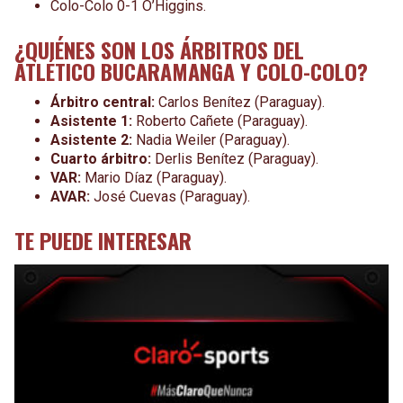
Colo-Colo 0-1 O’Higgins.
¿QUIÉNES SON LOS ÁRBITROS DEL
ATLÉTICO BUCARAMANGA Y COLO-COLO?
Árbitro central:
Carlos Benítez (Paraguay).
Asistente 1:
Roberto Cañete (Paraguay).
Asistente 2:
Nadia Weiler (Paraguay).
Cuarto árbitro:
Derlis Benítez (Paraguay).
VAR:
Mario Díaz (Paraguay).
AVAR:
José Cuevas (Paraguay).
TE PUEDE INTERESAR