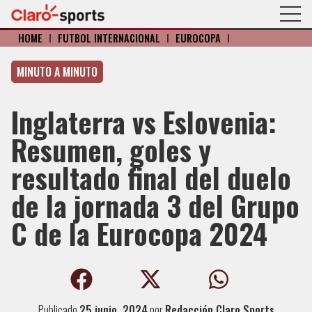
HOME
I
FÚTBOL INTERNACIONAL
I
EUROCOPA
I
MINUTO A MINUTO
Inglaterra vs Eslovenia:
Resumen, goles y
resultado final del duelo
de la jornada 3 del Grupo
C de la Eurocopa 2024
Publicado
25 junio, 2024
por
Redacción Claro Sports