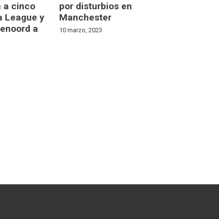
 a cinco
por disturbios en
a League y
Manchester
enoord a
10 marzo, 2023