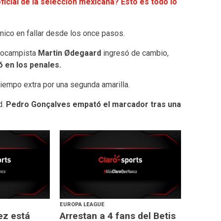
ficial de la selección mexicana? Esto es todo lo
l único en fallar desde los once pasos.
diocampista
Martin Ødegaard
ingresó de cambio,
ó en los penales.
tiempo extra por una segunda amarilla.
d.
Pedro Gonçalves empató el marcador tras una
EUROPA LEAGUE
ez está
Arrestan a 4 fans del Betis