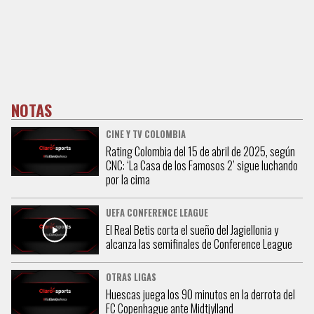
NOTAS
CINE Y TV COLOMBIA
Rating Colombia del 15 de abril de 2025, según
CNC: ‘La Casa de los Famosos 2’ sigue luchando
por la cima
UEFA CONFERENCE LEAGUE
El Real Betis corta el sueño del Jagiellonia y
alcanza las semifinales de Conference League
OTRAS LIGAS
Huescas juega los 90 minutos en la derrota del
FC Copenhague ante Midtjylland