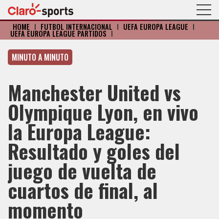
HOME
I
FÚTBOL INTERNACIONAL
I
UEFA EUROPA LEAGUE
I
UEFA EUROPA LEAGUE PARTIDOS
I
MINUTO A MINUTO
Manchester United vs
Olympique Lyon, en vivo
la Europa League:
Resultado y goles del
juego de vuelta de
cuartos de final, al
momento