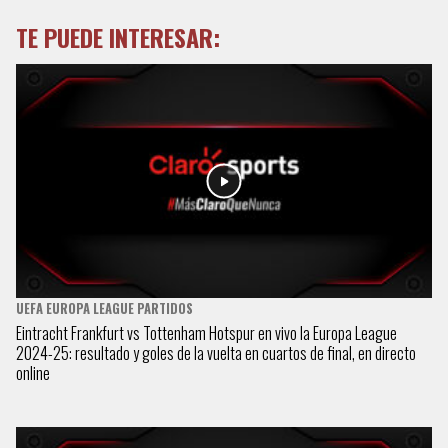
TE PUEDE INTERESAR:
UEFA EUROPA LEAGUE PARTIDOS
Eintracht Frankfurt vs Tottenham Hotspur en vivo la Europa League
2024-25: resultado y goles de la vuelta en cuartos de final, en directo
online