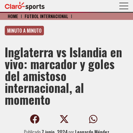
HOME
I
FÚTBOL INTERNACIONAL
I
MINUTO A MINUTO
Inglaterra vs Islandia en
vivo: marcador y goles
del amistoso
internacional, al
momento
Publicado
7 junio, 2024
por
Leonardo Méndez