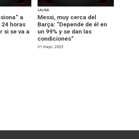
LALIGA
esiona” a
Messi, muy cerca del
 24 horas
Barça: “Depende de él en
r si se va a
un 99% y se dan las
condiciones”
31 mayo, 2023