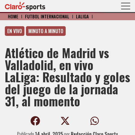
HOME
I
FÚTBOL INTERNACIONAL
I
LALIGA
I
EN VIVO
MINUTO A MINUTO
Atlético de Madrid vs
Valladolid, en vivo
LaLiga: Resultado y goles
del juego de la jornada
31, al momento
Publicado
14 abril, 2025
por
Redacción Claro Sports