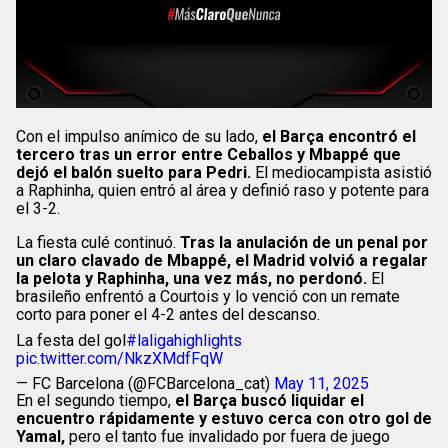
Con el impulso anímico de su lado,
el Barça encontró el
tercero tras un error entre Ceballos y Mbappé que
dejó el balón suelto para Pedri.
El mediocampista asistió
a Raphinha, quien entró al área y definió raso y potente para
el 3-2.
La fiesta culé continuó.
Tras la anulación de un penal por
un claro clavado de Mbappé, el Madrid volvió a regalar
la pelota y Raphinha, una vez más, no perdonó.
El
brasileño enfrentó a Courtois y lo venció con un remate
corto para poner el 4-2 antes del descanso.
La festa del gol
#laligahighlights
pic.twitter.com/NkzXMdfFqW
— FC Barcelona (@FCBarcelona_cat)
May 11, 2025
En el segundo tiempo,
el Barça buscó liquidar el
encuentro rápidamente y estuvo cerca con otro gol de
Yamal,
pero el tanto fue invalidado por fuera de juego