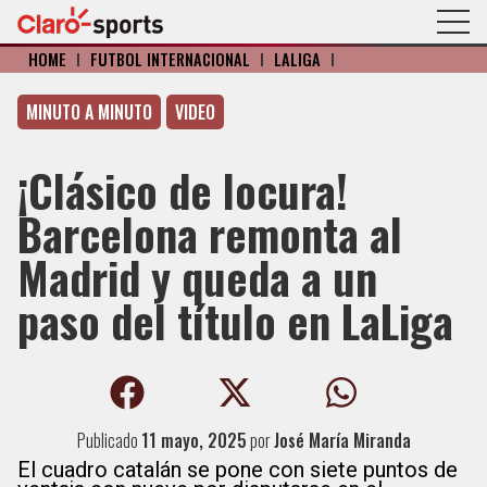
HOME
I
FÚTBOL INTERNACIONAL
I
LALIGA
I
MINUTO A MINUTO
VIDEO
¡Clásico de locura!
Barcelona remonta al
Madrid y queda a un
paso del título en LaLiga
Publicado
11 mayo, 2025
por
José María Miranda
El cuadro catalán se pone con siete puntos de