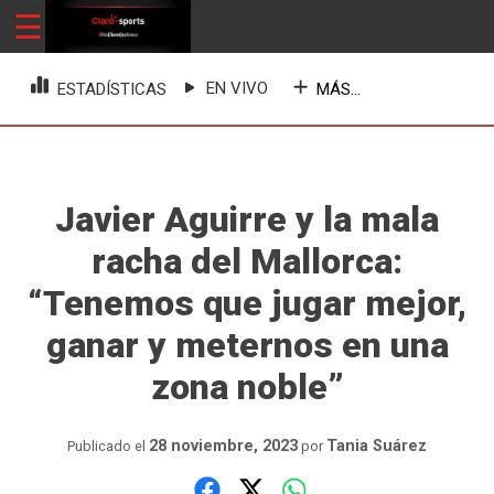
Skip
☰
ClaroSports
Más Claro que nunca
to
content
EN VIVO
MÁS...
ESTADÍSTICAS
Javier Aguirre y la mala
racha del Mallorca:
“Tenemos que jugar mejor,
ganar y meternos en una
zona noble”
28 noviembre, 2023
Tania Suárez
Publicado el
por