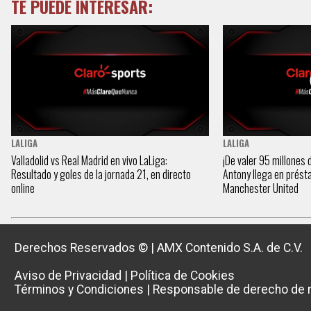
TE PUEDE INTERESAR:
LALIGA
LALIGA
Valladolid vs Real Madrid en vivo LaLiga:
¡De valer 95 millones 
Resultado y goles de la jornada 21, en directo
Antony llega en prést
online
Manchester United
Derechos Reservados ©
|
AMX Contenido S.A. de C.V.
Aviso de Privacidad
|
Política de Cookies
Términos y Condiciones
|
Responsable de derecho de r