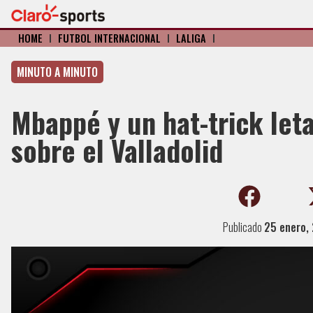
HOME
I
FÚTBOL INTERNACIONAL
I
LALIGA
I
MINUTO A MINUTO
Mbappé y un hat-trick letal
sobre el Valladolid
Publicado
25 enero,