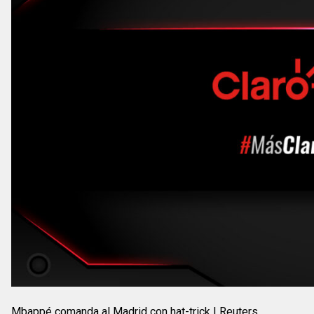
Mbappé comanda al Madrid con hat-trick | Reuters