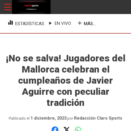
Skip
☰
ClaroSports
Más Claro que nunca
to
content
EN VIVO
MÁS...
ESTADÍSTICAS
¡No se salva! Jugadores del
Mallorca celebran el
cumpleaños de Javier
Aguirre con peculiar
tradición
1 diciembre, 2023
Redacción Claro Sports
Publicado el
por