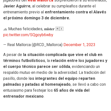
jugadores del
Real Mallorca
sorprendieron a su entrenador,
Javier Aguirre
, al celebrar su cumpleaños durante el
entrenamiento previo al
enfrentamiento contra el Alavés
el próximo domingo 3 de diciembre.
🧢 Muchas felicidades, 𝐦𝐢́𝐬𝐭𝐞𝐫 🇲🇽
pic.twitter.com/SQgoyb6wby
— Real Mallorca (@RCD_Mallorca)
December 1, 2023
A pesar de
la situación complicada que vive el club en
términos futbolísticos
, la
relación entre los jugadores y
el cuerpo técnico parece ser sólida
, evidenciando un
respaldo mutuo en medio de la adversidad. La tradición del
pasillo, donde l
os integrantes del equipo reparten
palmadas y patadas al homenajeado
, se llevó a cabo con
entusiasmo para festejar los
65 años de vida del
entrenador mexicano
.