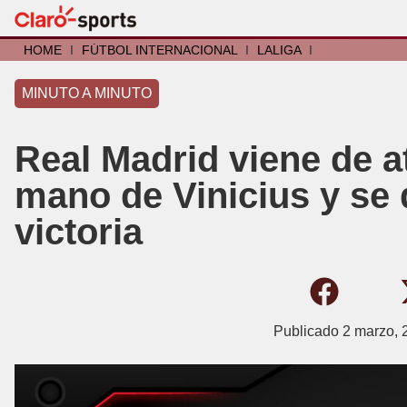
HOME
I
FÚTBOL INTERNACIONAL
I
LALIGA
I
MINUTO A MINUTO
Real Madrid viene de at
mano de Vinicius y se
victoria
Publicado
2 marzo, 