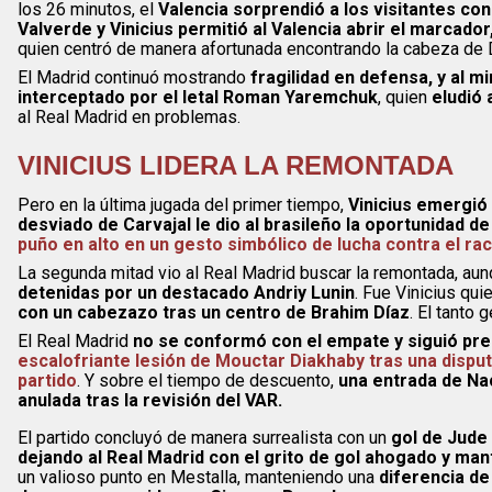
los 26 minutos, el
Valencia sorprendió a los visitantes co
Valverde y Vinicius permitió al Valencia abrir el marcad
quien centró de manera afortunada encontrando la cabeza de 
El Madrid continuó mostrando
fragilidad en defensa, y al m
interceptado por el letal Roman Yaremchuk
, quien
eludió 
al Real Madrid en problemas.
VINICIUS LIDERA LA REMONTADA
Pero en la última jugada del primer tiempo,
Vinicius emergió
desviado de Carvajal le dio al brasileño la oportunidad de
puño en alto en un gesto simbólico de lucha contra el ra
La segunda mitad vio al Real Madrid buscar la remontada, aun
detenidas por un destacado Andriy Lunin
. Fue Vinicius qui
con un cabezazo tras un centro de Brahim Díaz
. El tanto
El Real Madrid
no se conformó con el empate y siguió pres
escalofriante lesión de Mouctar Diakhaby tras una dispu
partido
. Y sobre el tiempo de descuento,
una entrada de Na
anulada tras la revisión del VAR.
El partido concluyó de manera surrealista con un
gol de Jude 
dejando al Real Madrid con el grito de gol ahogado y ma
un valioso punto en Mestalla, manteniendo una
diferencia de