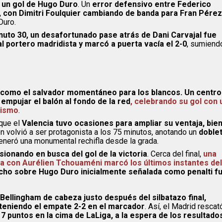
n un gol de Hugo Duro
. Un
error defensivo entre Federico
or, con Dimitri Foulquier cambiando de banda para Fran Pérez
Duro.
inuto 30, un desafortunado pase atrás de Dani Carvajal fue
al portero madridista y marcó a puerta vacía el 2-0
, sumiend
 como el salvador momentáneo para los blancos. Un centro
 empujar el balón al fondo de la red
, celebrando su gol con 
cismo
.
que el
Valencia tuvo ocasiones para ampliar su ventaja, bie
en volvió a ser protagonista a los 75 minutos, anotando un
doble
 generó una monumental rechifla desde la grada.
ionando en busca del gol de la victoria
. Cerca del final,
una
ta con Aurélien Tchouaméni marcó los últimos instantes del
cho sobre Hugo Duro inicialmente señalada como penalti f
Bellingham de cabeza justo después del silbatazo final,
nteniendo el empate 2-2 en el marcador
. Así, el Madrid rescat
 7 puntos en la cima de LaLiga, a la espera de los resultado