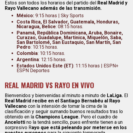
Estos son todos los horarios del partido del
Real Madrid y
Rayo Vallecano además de las transmisión.
México:
9:15 horas | Sky Sports
Costa Rica, El Salvador, Guatemala, Honduras,
Nicaragua, Belice
: 08:15 horas.
Panamá, República Dominicana, Aruba, Bonaire,
Curazao, Guadalupe, Martinica, Miquelón, Saba,
San Bartolomé, San Eustaquio, San Martín, San
Pedro
: 10:15 horas.
Colombia
: 10:15 horas.
Argentina
: 12:15 horas.
Estados Unidos Este (ET)
: 11:15 horas | ESPN+
ESPN Deportes
REAL MADRID VS RAYO EN VIVO
Bienvenidos y bienvenidas al minuto a minuto de
LaLiga.
El
Real Madrid recibe en el Santiago Bernabéu al Rayo
Vallecano
con la intensión de tomar la cima de la
clasificación y seguir sumando buenos resultados tras lo
obtenido en la
Champions League.
Pero el cuadro de
Ancelotti
no la tendrá sencillo, pues enfrente tienen a un
sorpresivo R
ayo que está peleando por meterse en los
puestos europeos
para la siguiente temporada.