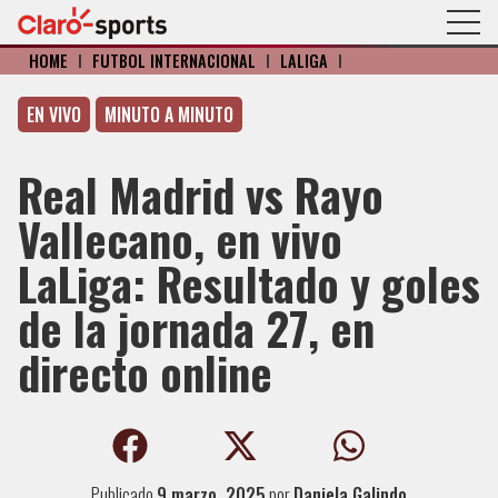
HOME
I
FÚTBOL INTERNACIONAL
I
LALIGA
I
EN VIVO
MINUTO A MINUTO
Real Madrid vs Rayo
Vallecano, en vivo
LaLiga: Resultado y goles
de la jornada 27, en
directo online
Publicado
9 marzo, 2025
por
Daniela Galindo